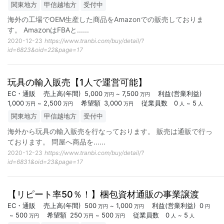
関東地方
甲信越地方
受付中
海外の工場でOEM生産した商品をAmazonでの販売しておりま
す。 AmazonはFBAと...
...
2020-12-23
https://www.tranbi.com/buy/detail/?
id=6823&oid=22&page=17
玩具の輸入販売【1人で運営可能】
EC・通販
売上高
(年間)
5,000
7,500
利益
(営業利益)
~
万円
万円
1,000
2,500
希望額
3,000
従業員数
0
5
~
~
万円
万円
万円
人
人
関東地方
甲信越地方
受付中
海外から玩具の輸入販売を行なっております。 販売は通販で行っ
ております。 問屋へ商品を...
...
2020-12-23
https://www.tranbi.com/buy/detail/?
id=6831&oid=23&page=17
【リピート率50％！】梱包資材通販の事業譲渡
EC・通販
売上高
(年間)
500
1,000
利益
(営業利益)
0
~
万円
万円
円
500
希望額
250
500
従業員数
0
5
~
~
~
万円
万円
万円
人
人