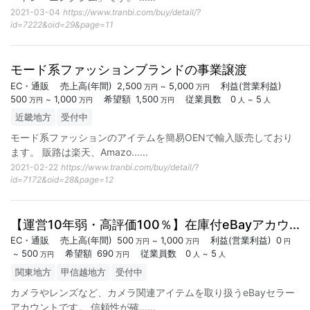
2021-03-04
https://www.tranbi.com/buy/detail/?
id=7222&oid=29&page=11
モード系ファッションブランドの事業譲渡
EC・通販
売上高
(年間)
2,500
5,000
利益
(営業利益)
~
万円
万円
500
1,000
希望額
1,500
従業員数
0
5
~
~
万円
万円
万円
人
人
近畿地方
受付中
モード系ファッションのアイテムを簡易OENで輸入販売しており
ます。 販路は楽天、Amazo...
...
2021-02-22
https://www.tranbi.com/buy/detail/?
id=7172&oid=28&page=12
【運営10年弱・高評価100％】在庫付eBayアカウ...
EC・通販
売上高
(年間)
500
1,000
利益
(営業利益)
0
~
万円
万円
円
500
希望額
690
従業員数
0
5
~
~
万円
万円
人
人
関東地方
甲信越地方
受付中
カメラやレンズなど、カメラ関連アイテムを取り扱うeBayセラー
アカウントです。 信頼性が確...
...