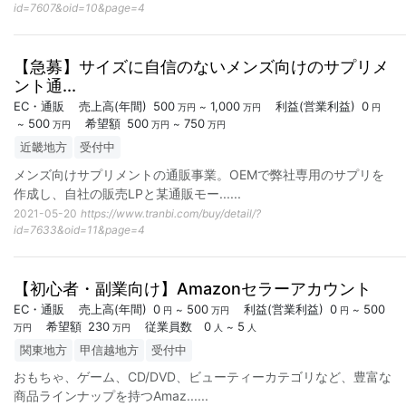
id=7607&oid=10&page=4
【急募】サイズに自信のないメンズ向けのサプリメ
ント通...
EC・通販
売上高
(年間)
500
1,000
利益
(営業利益)
0
~
万円
万円
円
500
希望額
500
750
~
~
万円
万円
万円
近畿地方
受付中
メンズ向けサプリメントの通販事業。OEMで弊社専用のサプリを
作成し、自社の販売LPと某通販モー...
...
2021-05-20
https://www.tranbi.com/buy/detail/?
id=7633&oid=11&page=4
【初心者・副業向け】Amazonセラーアカウント
EC・通販
売上高
(年間)
0
500
利益
(営業利益)
0
500
~
~
円
万円
円
希望額
230
従業員数
0
5
~
万円
万円
人
人
関東地方
甲信越地方
受付中
おもちゃ、ゲーム、CD/DVD、ビューティーカテゴリなど、豊富な
商品ラインナップを持つAmaz...
...