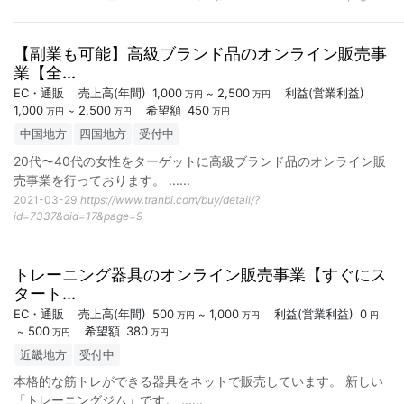
【副業も可能】高級ブランド品のオンライン販売事
業【全...
EC・通販
売上高
(年間)
1,000
2,500
利益
(営業利益)
~
万円
万円
1,000
2,500
希望額
450
~
万円
万円
万円
中国地方
四国地方
受付中
20代〜40代の女性をターゲットに高級ブランド品のオンライン販
売事業を行っております。 ...
...
2021-03-29
https://www.tranbi.com/buy/detail/?
id=7337&oid=17&page=9
トレーニング器具のオンライン販売事業【すぐにス
タート...
EC・通販
売上高
(年間)
500
1,000
利益
(営業利益)
0
~
万円
万円
円
500
希望額
380
~
万円
万円
近畿地方
受付中
本格的な筋トレができる器具をネットで販売しています。 新しい
「トレーニングジム」です。 ...
...