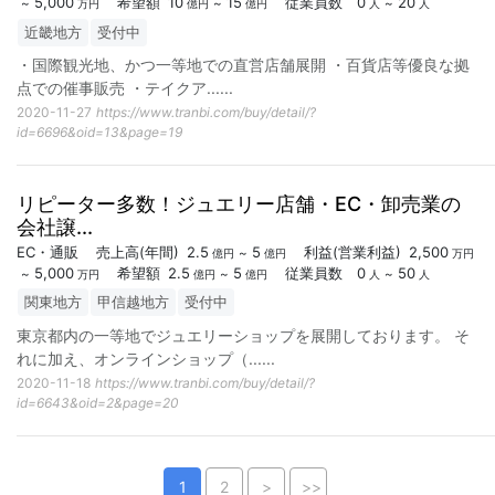
5,000
希望額
10
15
従業員数
0
20
~
~
~
万円
億円
億円
人
人
近畿地方
受付中
・国際観光地、かつ一等地での直営店舗展開 ・百貨店等優良な拠
点での催事販売 ・テイクア...
...
2020-11-27
https://www.tranbi.com/buy/detail/?
id=6696&oid=13&page=19
リピーター多数！ジュエリー店舗・EC・卸売業の
会社譲...
EC・通販
売上高
(年間)
2.5
5
利益
(営業利益)
2,500
~
億円
億円
万円
5,000
希望額
2.5
5
従業員数
0
50
~
~
~
万円
億円
億円
人
人
関東地方
甲信越地方
受付中
東京都内の一等地でジュエリーショップを展開しております。 そ
れに加え、オンラインショップ（...
...
2020-11-18
https://www.tranbi.com/buy/detail/?
id=6643&oid=2&page=20
1
2
>
>>