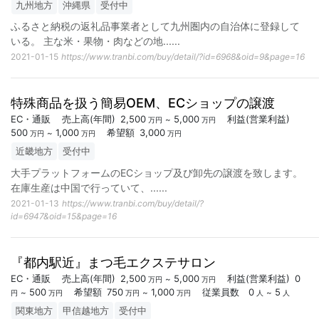
九州地方
沖縄県
受付中
ふるさと納税の返礼品事業者として九州圏内の自治体に登録して
いる。 主な米・果物・肉などの地...
...
2021-01-15
https://www.tranbi.com/buy/detail/?id=6968&oid=9&page=16
特殊商品を扱う簡易OEM、ECショップの譲渡
EC・通販
売上高
(年間)
2,500
5,000
利益
(営業利益)
~
万円
万円
500
1,000
希望額
3,000
~
万円
万円
万円
近畿地方
受付中
大手プラットフォームのECショップ及び卸先の譲渡を致します。
在庫生産は中国で行っていて、...
...
2021-01-13
https://www.tranbi.com/buy/detail/?
id=6947&oid=15&page=16
『都内駅近』まつ毛エクステサロン
EC・通販
売上高
(年間)
2,500
5,000
利益
(営業利益)
0
~
万円
万円
500
希望額
750
1,000
従業員数
0
5
~
~
~
円
万円
万円
万円
人
人
関東地方
甲信越地方
受付中