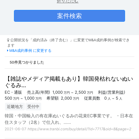
折りたたむ
公開状況を「成約済み（終了含む）」に変更でM&A成約事例が検索でき
ます
M&A成約事例 に変更する
50件見つかりました
【雑誌やメディア掲載もあり】韓国発枯れないぬい
ぐるみ...
EC・通販
売上高
(年間)
1,000
2,500
利益
(営業利益)
~
万円
万円
500
1,000
希望額
2,000
従業員数
0
5
~
~
万円
万円
万円
人
人
近畿地方
受付中
韓国・中国輸入の有在庫ぬいぐるみの花束EC事業です。 ・日本在
住スタッフ（2名）で仕入れ、...
...
2021-06-07
https://www.tranbi.com/buy/detail/?id=7717&oid=8&page=2