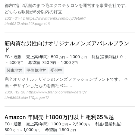
都内で計2店舗のまつ毛エクステサロンを運営する事業会社です。
どちらも駅徒歩5分以内の好立...
...
2021-01-12
https://www.tranbi.com/buy/detail/?
id=6937&oid=22&page=16
筋肉質な男性向けオリジナルメンズアパレルブラン
ド
EC・通販
売上高
(年間)
500
1,000
利益
(営業利益)
0
~
万円
万円
円
500
希望額
750
1,000
~
~
万円
万円
万円
関東地方
甲信越地方
受付中
完全オリジナルデザインのメンズファッションブランドです。 企
画・デザインしたものを自社EC...
...
2020-12-28
https://www.tranbi.com/buy/detail/?
id=6869&oid=11&page=17
Amazon 年間売上1800万円以上 粗利65％越
EC・通販
売上高
(年間)
1,000
2,500
利益
(営業利益)
~
万円
万円
500
1,000
希望額
1,500
~
万円
万円
万円