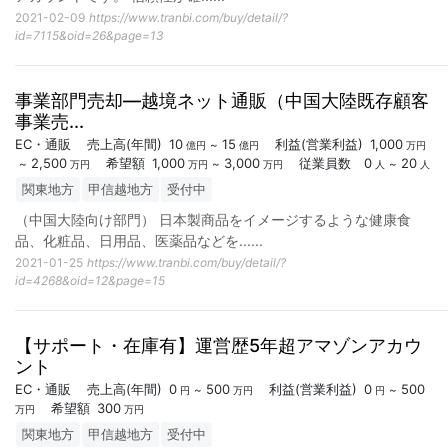
2021-02-09
https://www.tranbi.com/buy/detail/?
id=7115&oid=26&page=13
事業部門売却―越境ネット通販（中国大陸既存顧客
事業売...
EC・通販
売上高
(年間)
10
15
利益
(営業利益)
1,000
~
億円
億円
万円
2,500
希望額
1,000
3,000
従業員数
0
20
~
~
~
万円
万円
万円
人
人
関東地方
甲信越地方
受付中
（中国大陸向け部門） 日本製商品をイメージするような健康食
品、化粧品、日用品、医薬品などを...
...
2021-01-25
https://www.tranbi.com/buy/detail/?
id=4268&oid=12&page=15
【サポート・在庫有】運営歴5年超アマゾンアカウ
ント
EC・通販
売上高
(年間)
0
500
利益
(営業利益)
0
500
~
~
円
万円
円
希望額
300
万円
万円
関東地方
甲信越地方
受付中