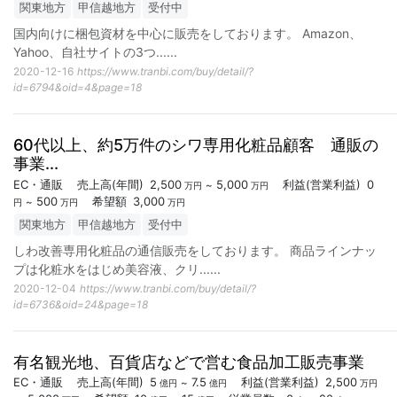
関東地方
甲信越地方
受付中
国内向けに梱包資材を中心に販売をしております。 Amazon、
Yahoo、自社サイトの3つ...
...
2020-12-16
https://www.tranbi.com/buy/detail/?
id=6794&oid=4&page=18
60代以上、約5万件のシワ専用化粧品顧客 通販の
事業...
EC・通販
売上高
(年間)
2,500
5,000
利益
(営業利益)
0
~
万円
万円
500
希望額
3,000
~
円
万円
万円
関東地方
甲信越地方
受付中
しわ改善専用化粧品の通信販売をしております。 商品ラインナッ
プは化粧水をはじめ美容液、クリ...
...
2020-12-04
https://www.tranbi.com/buy/detail/?
id=6736&oid=24&page=18
有名観光地、百貨店などで営む食品加工販売事業
EC・通販
売上高
(年間)
5
7.5
利益
(営業利益)
2,500
~
億円
億円
万円