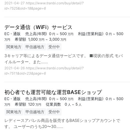
2021-04-27
https://www.tranbi.com/buy/detail/?
id=7525&oid=18&page=6
データ通信（WiFi）サービス
EC・通販
売上高
(年間)
0
500
利益
(営業利益)
0
500
~
~
円
万円
円
希望額
1,000
3,000
~
万円
万円
万円
関東地方
甲信越地方
受付中
3キャリア等によるデータ通信サービスです。 ■現状の形式 モバ
イルルーター、また...
...
2021-04-26
https://www.tranbi.com/buy/detail/?
id=7511&oid=23&page=6
初心者でも運営可能な運営BASEショップ
EC・通販
売上高
(年間)
0
500
利益
(営業利益)
0
500
~
~
円
万円
円
希望額
120
従業員数
0
5
~
万円
万円
人
人
関東地方
甲信越地方
受付中
レディースアパレル商品を販売するBASEショップアカウントで
す。 ユーザーのうち20〜30...
...