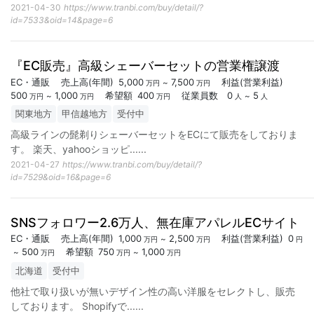
2021-04-30
https://www.tranbi.com/buy/detail/?
id=7533&oid=14&page=6
『EC販売』高級シェーバーセットの営業権譲渡
EC・通販
売上高
(年間)
5,000
7,500
利益
(営業利益)
~
万円
万円
500
1,000
希望額
400
従業員数
0
5
~
~
万円
万円
万円
人
人
関東地方
甲信越地方
受付中
高級ラインの髭剃りシェーバーセットをECにて販売をしておりま
す。 楽天、yahooショッピ...
...
2021-04-27
https://www.tranbi.com/buy/detail/?
id=7529&oid=16&page=6
SNSフォロワー2.6万人、無在庫アパレルECサイト
EC・通販
売上高
(年間)
1,000
2,500
利益
(営業利益)
0
~
万円
万円
円
500
希望額
750
1,000
~
~
万円
万円
万円
北海道
受付中
他社で取り扱いが無いデザイン性の高い洋服をセレクトし、販売
しております。 Shopifyで...
...