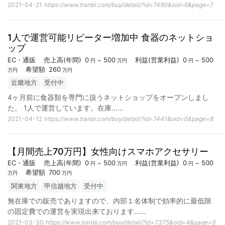
2021-04-21
https://www.tranbi.com/buy/detail/?id=7490&oid=6&page=7
1人で運営可能リピーター増加中 食器のネットショ
ップ
EC・通販
売上高
(年間)
0
500
利益
(営業利益)
0
500
~
~
円
万円
円
希望額
260
万円
万円
近畿地方
受付中
4ヶ月前に食器類を専門に扱うネットショップをオープンしまし
た。 1人で運営しています。在庫...
...
2021-04-12
https://www.tranbi.com/buy/detail/?id=7441&oid=0&page=8
【月間売上70万円】女性向けスマホアクセサリー
EC・通販
売上高
(年間)
0
500
利益
(営業利益)
0
500
~
~
円
万円
円
希望額
700
万円
万円
関東地方
甲信越地方
受付中
無在庫での販売でありますので、内部１名体制で効率的に最低限
の固定費での運営を実現出来ております...
...
2021-03-30
https://www.tranbi.com/buy/detail/?id=7375&oid=4&page=9