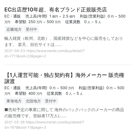
EC出店歴10年超、有名ブランド正規販売店
EC・通販
売上高
(年間)
1
2.5
利益
(営業利益)
0
500
~
~
億円
億円
円
希望額
250
500
従業員数
0
5
~
~
万円
万円
万円
人
人
近畿地方
受付中
輸入雑貨（欧州、北欧）、国産雑貨などを中心に販売をしており
ます。 楽天、自社サイトほ...
...
2021-06-03
https://www.tranbi.com/buy/detail/?
id=7711&oid=22&page=2
【1人運営可能・独占契約有】海外メーカー 販売権
譲渡
EC・通販
売上高
(年間)
0
500
利益
(営業利益)
0
500
~
~
円
万円
円
希望額
400
従業員数
0
5
~
万円
万円
人
人
東海地方
北陸地方
受付中
■売却予定の事業に関して 海外のバックパックのメーカーの商品
の販売権です。登録者17万人(...
...
2021-05-28
https://www.tranbi.com/buy/detail/?
id=7676&oid=11&page=3