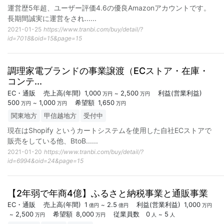
運営歴5年超、ユーザー評価4.6の優良Amazonアカウントです。
長期間誠実に運営をされ...
...
2021-01-25
https://www.tranbi.com/buy/detail/?
id=7018&oid=15&page=15
調理家電ブランドの事業譲渡（ECストア・在庫・
コンテ...
EC・通販
売上高
(年間)
1,000
2,500
利益
(営業利益)
~
万円
万円
500
1,000
希望額
1,650
~
万円
万円
万円
関東地方
甲信越地方
受付中
現在はShopify というカートシステムを使用した自社ECストアで
販売をしている他、BtoB...
...
2021-01-20
https://www.tranbi.com/buy/detail/?
id=6994&oid=24&page=15
【2年弱で年商4億】ふるさと納税事業と通販事業
EC・通販
売上高
(年間)
1
2.5
利益
(営業利益)
1,000
~
億円
億円
万円
2,500
希望額
8,000
従業員数
0
5
~
~
万円
万円
人
人