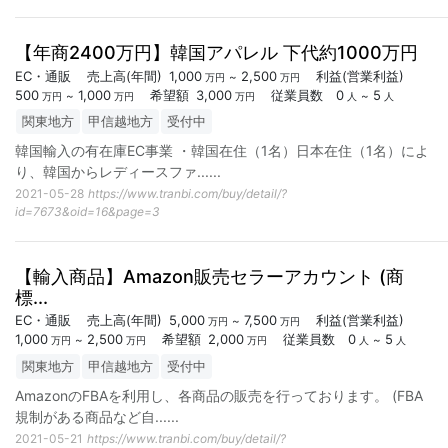
【年商2400万円】韓国アパレル 下代約1000万円
EC・通販
売上高
(年間)
1,000
2,500
利益
(営業利益)
~
万円
万円
500
1,000
希望額
3,000
従業員数
0
5
~
~
万円
万円
万円
人
人
関東地方
甲信越地方
受付中
韓国輸入の有在庫EC事業 ・韓国在住（1名）日本在住（1名）によ
り、韓国からレディースファ...
...
2021-05-28
https://www.tranbi.com/buy/detail/?
id=7673&oid=16&page=3
【輸入商品】Amazon販売セラーアカウント (商
標...
EC・通販
売上高
(年間)
5,000
7,500
利益
(営業利益)
~
万円
万円
1,000
2,500
希望額
2,000
従業員数
0
5
~
~
万円
万円
万円
人
人
関東地方
甲信越地方
受付中
AmazonのFBAを利用し、各商品の販売を行っております。 (FBA
規制がある商品など自...
...
2021-05-21
https://www.tranbi.com/buy/detail/?