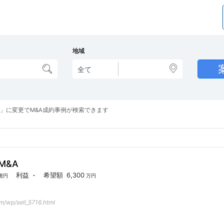
地域
」に変更でM&A成約事例が検索できます
M&A
利益
-
希望額
6,300
億円
万円
om/wp/sell_5716.html