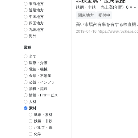
非鉄金属・金属製品
東海地方
鉄鋼・非鉄
売上高
(年間)
0
~
円
近畿地方
関東地方
受付中
中国地方
四国地方
高い市場占有率を有する検査機
九州地方
2019-01-16
https://www.rochelle.c
海外
業種
全て
医療・介護
電気・機械
金融・不動産
公益・インフラ
消費・流通
情報・ITサービス
人材
素材
繊維・素材
鉄鋼・非鉄
パルプ・紙
化学