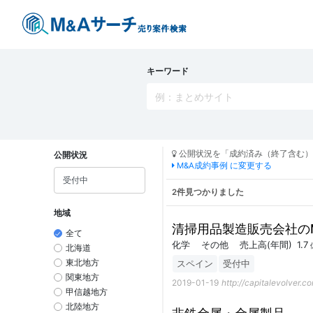
キーワード
公開状況を「成約済み（終了含む）
公開状況
M&A成約事例 に変更する
2件見つかりました
地域
清掃用品製造販売会社の
全て
化学
その他
売上高
(年間)
1.7
北海道
スペイン
受付中
東北地方
関東地方
2019-01-19
http://capitalevolver.c
甲信越地方
北陸地方