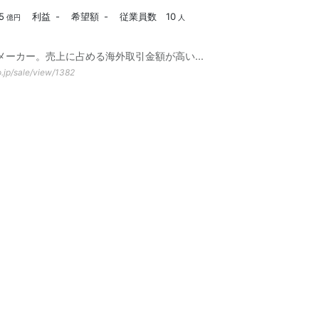
5
利益
-
希望額
-
従業員数
10
億円
人
メーカー。売上に占める海外取引金額が高い
...
o.jp/sale/view/1382