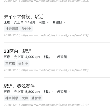
2020-12-15
https://www.medicalplus.info/sell_case/sm-1203/
デイケア併設、駅近
医療
売上高
1.4
利益
-
希望額
-
億円
神奈川県
受付中
2020-12-15
https://www.medicalplus.info/sell_case/sm-1219/
23区内、駅近
医療
売上高
4,000
利益
-
希望額
-
万円
東京都
受付中
2020-12-15
https://www.medicalplus.info/sell_case/sm-1196/
駅近、築浅案件
医療
売上高
5,800
利益
-
希望額
-
万円
神奈川県
大和
受付中
2020-12-15
https://www.medicalplus.info/sell_case/sm-1213/