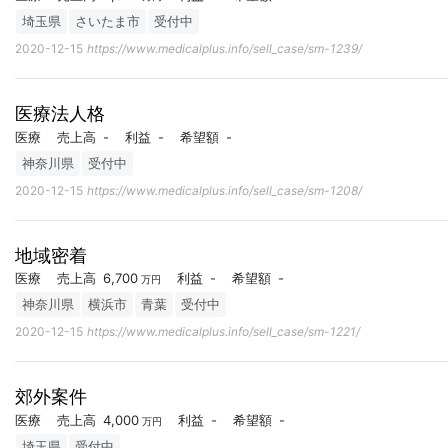
埼玉県
さいたま市
受付中
2020-12-15
https://www.medicalplus.info/sell_case/sm-1239/
医療法人格
医療
売上高
-
利益
-
希望額
-
神奈川県
受付中
2020-12-15
https://www.medicalplus.info/sell_case/sm-1208/
地域密着
医療
売上高
6,700
利益
-
希望額
-
万円
神奈川県
横浜市
青葉
受付中
2020-12-15
https://www.medicalplus.info/sell_case/sm-1221/
郊外案件
医療
売上高
4,000
利益
-
希望額
-
万円
埼玉県
受付中