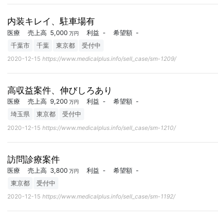
内装キレイ、駐車場有
医療
売上高
5,000
利益
-
希望額
-
万円
千葉市
千葉
東京都
受付中
2020-12-15
https://www.medicalplus.info/sell_case/sm-1209/
高収益案件、伸びしろあり
医療
売上高
9,200
利益
-
希望額
-
万円
埼玉県
東京都
受付中
2020-12-15
https://www.medicalplus.info/sell_case/sm-1210/
訪問診療案件
医療
売上高
3,800
利益
-
希望額
-
万円
東京都
受付中
2020-12-15
https://www.medicalplus.info/sell_case/sm-1192/