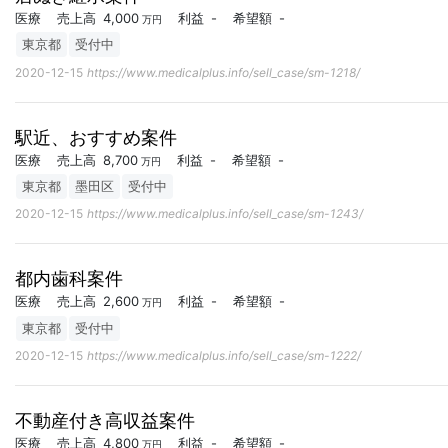
医療
売上高
4,000
利益
-
希望額
-
万円
東京都
受付中
2020-12-15
https://www.medicalplus.info/sell_case/sm-1218/
駅近、おすすめ案件
医療
売上高
8,700
利益
-
希望額
-
万円
東京都
墨田区
受付中
2020-12-15
https://www.medicalplus.info/sell_case/sm-1243/
都内歯科案件
医療
売上高
2,600
利益
-
希望額
-
万円
東京都
受付中
2020-12-15
https://www.medicalplus.info/sell_case/sm-1222/
不動産付き高収益案件
医療
売上高
4,800
利益
-
希望額
-
万円