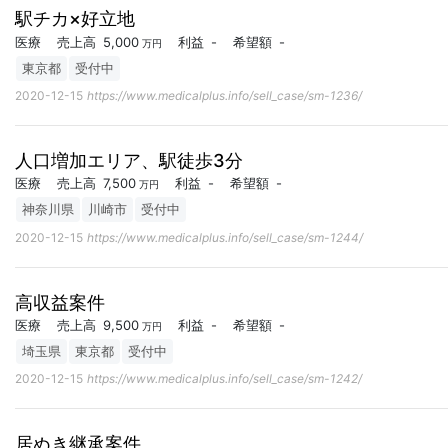
駅チカ×好立地
医療
売上高
5,000
利益
-
希望額
-
万円
東京都
受付中
2020-12-15
https://www.medicalplus.info/sell_case/sm-1236/
人口増加エリア、駅徒歩3分
医療
売上高
7,500
利益
-
希望額
-
万円
神奈川県
川崎市
受付中
2020-12-15
https://www.medicalplus.info/sell_case/sm-1244/
高収益案件
医療
売上高
9,500
利益
-
希望額
-
万円
埼玉県
東京都
受付中
2020-12-15
https://www.medicalplus.info/sell_case/sm-1242/
居ぬき継承案件