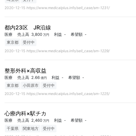
2020-12-15
https://www.medicalplus.info/sell_case/sm-1231/
都内23区 JR沿線
医療
売上高
3,800
利益
-
希望額
-
万円
東京都
受付中
2020-12-15
https://www.medicalplus.info/sell_case/sm-1229/
整形外科×高収益
医療
売上高
2.66
利益
-
希望額
-
億円
東京都
小田原市
受付中
2020-12-15
https://www.medicalplus.info/sell_case/sm-1225/
心療内科×駅チカ
医療
売上高
2,460
利益
-
希望額
-
万円
千葉県
関東地方
受付中