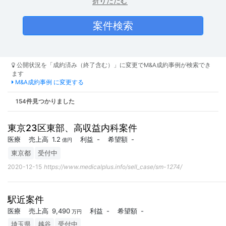
折りたたむ
公開状況を「成約済み（終了含む）」に変更でM&A成約事例が検索でき
ます
M&A成約事例 に変更する
154件見つかりました
東京23区東部、高収益内科案件
医療
売上高
1.2
利益
-
希望額
-
億円
東京都
受付中
2020-12-15
https://www.medicalplus.info/sell_case/sm-1274/
駅近案件
医療
売上高
9,490
利益
-
希望額
-
万円
埼玉県
越谷
受付中