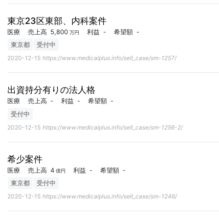
東京23区東部、内科案件
医療
売上高
5,800
利益
-
希望額
-
万円
東京都
受付中
2020-12-15
https://www.medicalplus.info/sell_case/sm-1257/
出資持分有りの法人格
医療
売上高
-
利益
-
希望額
-
受付中
2020-12-15
https://www.medicalplus.info/sell_case/sm-1256-2/
希少案件
医療
売上高
4
利益
-
希望額
-
億円
東京都
受付中
2020-12-15
https://www.medicalplus.info/sell_case/sm-1246/