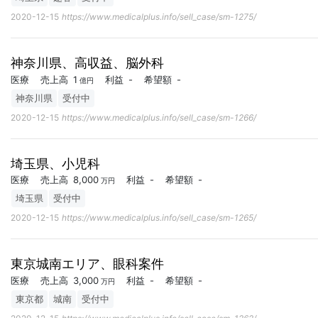
2020-12-15
https://www.medicalplus.info/sell_case/sm-1275/
神奈川県、高収益、脳外科
医療
売上高
1
利益
-
希望額
-
億円
神奈川県
受付中
2020-12-15
https://www.medicalplus.info/sell_case/sm-1266/
埼玉県、小児科
医療
売上高
8,000
利益
-
希望額
-
万円
埼玉県
受付中
2020-12-15
https://www.medicalplus.info/sell_case/sm-1265/
東京城南エリア、眼科案件
医療
売上高
3,000
利益
-
希望額
-
万円
東京都
城南
受付中