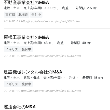
不動産事業会社のM&A
建設・土木
売上高
(年間)
9,000
利益
-
希望額
2.5
万円
億円
東京都
北海道
受付中
2019-01-19
http://capitalevolver.com/wp/sell_5677.html
屋根工事業会社のM&A
建設・土木
売上高
(年間)
43
利益
-
希望額
49
億円
億円
イギリス
受付中
2019-01-19
http://capitalevolver.com/wp/sell_5743.html
建設機械レンタル会社のM&A
建設・土木
電気・機械
売上高
(年間)
-
利益
-
希望額
15
億円
イギリス
受付中
2019-01-19
http://capitalevolver.com/wp/sell_5720.html
運送会社のM&A