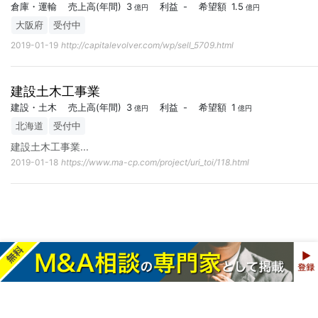
倉庫・運輸
売上高
(年間)
3
利益
-
希望額
1.5
億円
億円
大阪府
受付中
2019-01-19
http://capitalevolver.com/wp/sell_5709.html
建設土木工事業
建設・土木
売上高
(年間)
3
利益
-
希望額
1
億円
億円
北海道
受付中
建設土木工事業
...
2019-01-18
https://www.ma-cp.com/project/uri_toi/118.html