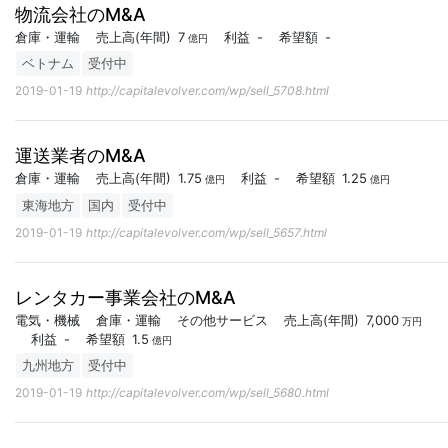
物流会社のM&A
倉庫・運輸
売上高
(年間)
7
利益
-
希望額
-
億円
ベトナム
受付中
2019-01-19
http://capitalevolver.com/wp/sell_5708.html
運送業者のM&A
倉庫・運輸
売上高
(年間)
1.75
利益
-
希望額
1.25
億円
億円
東海地方
国内
受付中
2019-01-19
http://capitalevolver.com/wp/sell_5657.html
レンタカー事業会社のM&A
電気・機械
倉庫・運輸
その他サービス
売上高
(年間)
7,000
万円
利益
-
希望額
1.5
億円
九州地方
受付中
2019-01-19
http://capitalevolver.com/wp/sell_5680.html