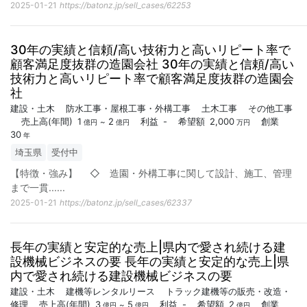
2025-01-21
https://batonz.jp/sell_cases/62253
30年の実績と信頼/高い技術力と高いリピート率で
顧客満足度抜群の造園会社 30年の実績と信頼/高い
技術力と高いリピート率で顧客満足度抜群の造園会
社
建設・土木
防水工事・屋根工事・外構工事
土木工事
その他工事
売上高
(年間)
1
2
利益
-
希望額
2,000
創業
~
億円
億円
万円
30
年
埼玉県
受付中
【特徴・強み】 ◇ 造園・外構工事に関して設計、施工、管理
まで一貫...
...
2025-01-21
https://batonz.jp/sell_cases/62337
長年の実績と安定的な売上|県内で愛され続ける建
設機械ビジネスの要 長年の実績と安定的な売上|県
内で愛され続ける建設機械ビジネスの要
建設・土木
建機等レンタルリース
トラック建機等の販売・改造・
修理
売上高
(年間)
3
5
利益
-
希望額
2
創業
~
億円
億円
億円