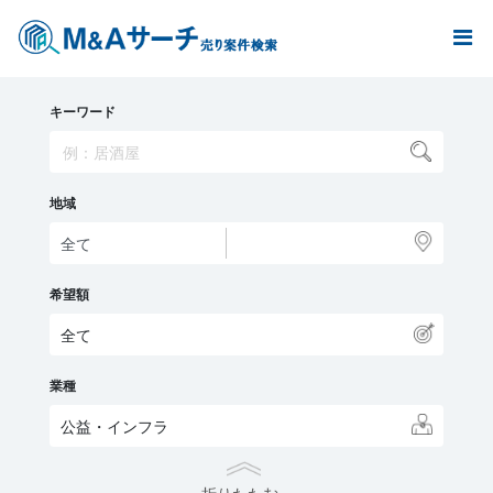
キーワード
地域
希望額
全て
業種
公益・インフラ