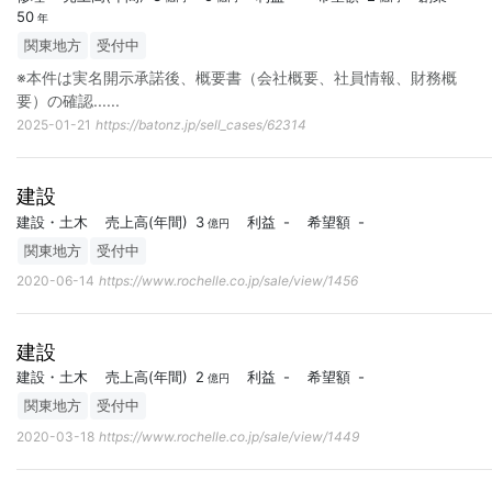
50
年
関東地方
受付中
※本件は実名開示承諾後、概要書（会社概要、社員情報、財務概
要）の確認...
...
2025-01-21
https://batonz.jp/sell_cases/62314
建設
建設・土木
売上高
(年間)
3
利益
-
希望額
-
億円
関東地方
受付中
2020-06-14
https://www.rochelle.co.jp/sale/view/1456
建設
建設・土木
売上高
(年間)
2
利益
-
希望額
-
億円
関東地方
受付中
2020-03-18
https://www.rochelle.co.jp/sale/view/1449