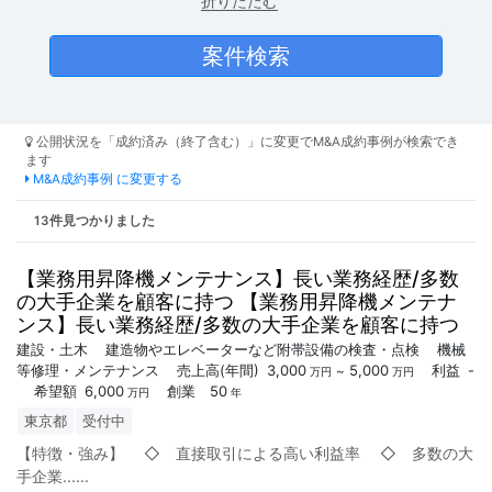
折りたたむ
公開状況を「成約済み（終了含む）」に変更でM&A成約事例が検索でき
ます
M&A成約事例 に変更する
13件見つかりました
【業務用昇降機メンテナンス】長い業務経歴/多数
の大手企業を顧客に持つ 【業務用昇降機メンテナ
ンス】長い業務経歴/多数の大手企業を顧客に持つ
建設・土木
建造物やエレベーターなど附帯設備の検査・点検
機械
等修理・メンテナンス
売上高
(年間)
3,000
5,000
利益
-
~
万円
万円
希望額
6,000
創業
50
万円
年
東京都
受付中
【特徴・強み】 ◇ 直接取引による高い利益率 ◇ 多数の大
手企業...
...