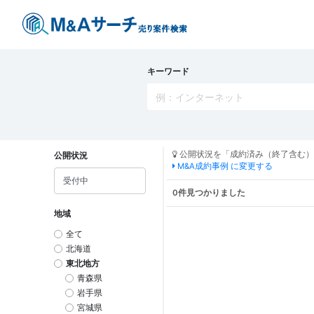
キーワード
公開状況を「成約済み（終了含む）
公開状況
M&A成約事例 に変更する
0件見つかりました
地域
全て
北海道
東北地方
青森県
岩手県
宮城県