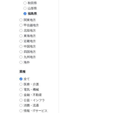
秋田県
山形県
福島県
関東地方
甲信越地方
北陸地方
東海地方
近畿地方
中国地方
四国地方
九州地方
海外
業種
全て
医療・介護
電気・機械
金融・不動産
公益・インフラ
消費・流通
情報・ITサービス