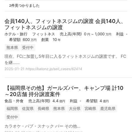
2件見つかりました
会員140人、フィットネスジムの譲渡 会員140人、
フィットネスジムの譲渡
ホテル・旅行
フィットネス
売上高
(年間)
0
1,000
利益
-
~
円
万円
希望額
600
創業
10
万円
年
熊本県
受付中
現在、FCに加盟し5年目に入るフィットネスジムの譲渡です。 FC
を継...
...
2025-01-21
https://batonz.jp/sell_cases/62414
【福岡県その他】ガールズバー、キャンプ場 計10
～20店舗 持分譲渡案件
食品・外食
売上高
(年間)
4.4
利益
-
希望額
4
億円
億円
福岡県
佐賀県
長崎県
熊本県
大分県
宮崎県
鹿児島県
受付中
カラオケ・パブ・スナック バー その他
...