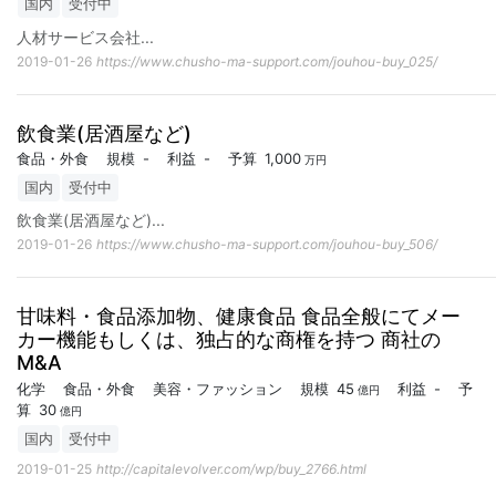
国内
受付中
人材サービス会社
...
2019-01-26
https://www.chusho-ma-support.com/jouhou-buy_025/
飲食業(居酒屋など)
食品・外食
規模
-
利益
-
予算
1,000
万円
国内
受付中
飲食業(居酒屋など)
...
2019-01-26
https://www.chusho-ma-support.com/jouhou-buy_506/
甘味料・食品添加物、健康食品 食品全般にてメー
カー機能もしくは、独占的な商権を持つ 商社の
M&A
化学
食品・外食
美容・ファッション
規模
45
利益
-
予
億円
算
30
億円
国内
受付中
2019-01-25
http://capitalevolver.com/wp/buy_2766.html