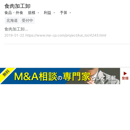
食肉加工卸
食品・外食
規模
-
利益
-
予算
-
北海道
受付中
食肉加工卸
...
2019-01-22
https://www.ma-cp.com/project/kai_toi/4245.html
運営会社
利用規約
プライバシーポリシー
特定商取引法に基づく表記
お問い合わせ