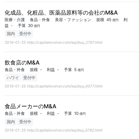
化成品、化粧品、医薬品原料等の会社のM&A
医療・介護
食品・外食
美容・ファッション
規模
45
利
億円
益
-
予算
30
億円
国内
受付中
2019-01-25
http://capitalevolver.com/wp/buy_2767.html
飲食店のM&A
食品・外食
規模
-
利益
-
予算
5
億円
ハワイ
受付中
2019-01-25
http://capitalevolver.com/wp/buy_4577.html
食品メーカーのM&A
食品・外食
規模
-
利益
-
予算
10
億円
国内
受付中
2019-01-25
http://capitalevolver.com/wp/buy_5762.html