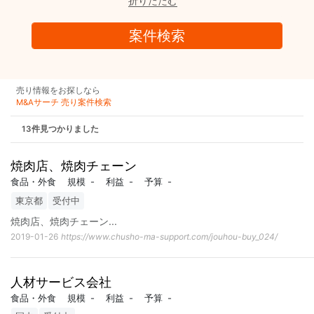
折りたたむ
売り情報をお探しなら
M&Aサーチ 売り案件検索
13件見つかりました
焼肉店、焼肉チェーン
食品・外食
規模
-
利益
-
予算
-
東京都
受付中
焼肉店、焼肉チェーン
...
2019-01-26
https://www.chusho-ma-support.com/jouhou-buy_024/
人材サービス会社
食品・外食
規模
-
利益
-
予算
-