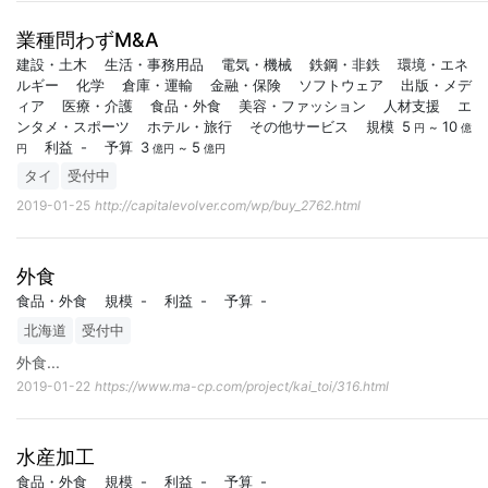
業種問わずM&A
建設・土木
生活・事務用品
電気・機械
鉄鋼・非鉄
環境・エネ
ルギー
化学
倉庫・運輸
金融・保険
ソフトウェア
出版・メデ
ィア
医療・介護
食品・外食
美容・ファッション
人材支援
エ
ンタメ・スポーツ
ホテル・旅行
その他サービス
規模
5
10
~
円
億
利益
-
予算
3
5
~
円
億円
億円
タイ
受付中
2019-01-25
http://capitalevolver.com/wp/buy_2762.html
外食
食品・外食
規模
-
利益
-
予算
-
北海道
受付中
外食
...
2019-01-22
https://www.ma-cp.com/project/kai_toi/316.html
水産加工
食品・外食
規模
-
利益
-
予算
-