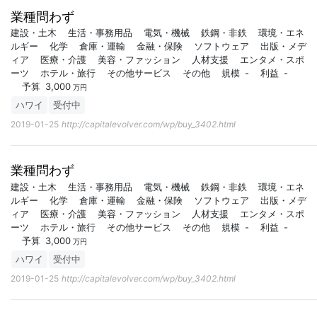
業種問わず
建設・土木
生活・事務用品
電気・機械
鉄鋼・非鉄
環境・エネ
ルギー
化学
倉庫・運輸
金融・保険
ソフトウェア
出版・メデ
ィア
医療・介護
美容・ファッション
人材支援
エンタメ・スポ
ーツ
ホテル・旅行
その他サービス
その他
規模
-
利益
-
予算
3,000
万円
ハワイ
受付中
2019-01-25
http://capitalevolver.com/wp/buy_3402.html
業種問わず
建設・土木
生活・事務用品
電気・機械
鉄鋼・非鉄
環境・エネ
ルギー
化学
倉庫・運輸
金融・保険
ソフトウェア
出版・メデ
ィア
医療・介護
美容・ファッション
人材支援
エンタメ・スポ
ーツ
ホテル・旅行
その他サービス
その他
規模
-
利益
-
予算
3,000
万円
ハワイ
受付中
2019-01-25
http://capitalevolver.com/wp/buy_3402.html