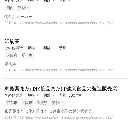
その他製造
規模
-
利益
-
予算
-
国内
受付中
化粧品メーカー
...
2019-01-26
https://www.chusho-ma-support.com/jouhou-buy_381/
印刷業
その他製造
規模
-
利益
-
予算
-
大阪府
受付中
印刷業
...
2019-01-26
https://www.chusho-ma-support.com/jouhou-buy_382/
家庭薬または化粧品または健康食品の製造販売業
その他製造
規模
-
利益
-
予算
500
万円
京都市
大阪市
滋賀県
受付中
家庭薬または化粧品または健康食品の製造販売業
...
2019-01-26
https://www.chusho-ma-support.com/jouhou-buy_513/