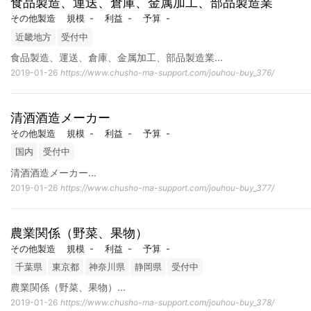
食品製造、運送、倉庫、金属加工、部品製造業
その他製造
規模
-
利益
-
予算
-
近畿地方
受付中
食品製造、運送、倉庫、金属加工、部品製造業
...
2019-01-26
https://www.chusho-ma-support.com/jouhou-buy_376/
清酒酒造メーカー
その他製造
規模
-
利益
-
予算
-
国内
受付中
清酒酒造メーカー
...
2019-01-26
https://www.chusho-ma-support.com/jouhou-buy_377/
農業関係（野菜、果物）
その他製造
規模
-
利益
-
予算
-
千葉県
東京都
神奈川県
静岡県
受付中
農業関係（野菜、果物）
...
2019-01-26
https://www.chusho-ma-support.com/jouhou-buy_378/