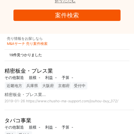
折りたたむ
売り情報をお探しなら
M&Aサーチ 売り案件検索
19件見つかりました
精密板金・プレス業
その他製造
規模
-
利益
-
予算
-
近畿地方
兵庫県
大阪府
京都府
受付中
精密板金・プレス業
...
2019-01-26
https://www.chusho-ma-support.com/jouhou-buy_372/
タバコ事業
その他製造
規模
-
利益
-
予算
-