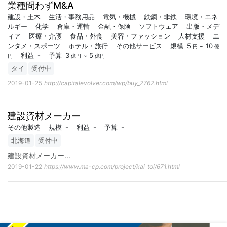
業種問わずM&A
建設・土木
生活・事務用品
電気・機械
鉄鋼・非鉄
環境・エネ
ルギー
化学
倉庫・運輸
金融・保険
ソフトウェア
出版・メデ
ィア
医療・介護
食品・外食
美容・ファッション
人材支援
エ
ンタメ・スポーツ
ホテル・旅行
その他サービス
規模
5
10
~
円
億
利益
-
予算
3
5
~
円
億円
億円
タイ
受付中
2019-01-25
http://capitalevolver.com/wp/buy_2762.html
建設資材メーカー
その他製造
規模
-
利益
-
予算
-
北海道
受付中
建設資材メーカー
...
2019-01-22
https://www.ma-cp.com/project/kai_toi/671.html