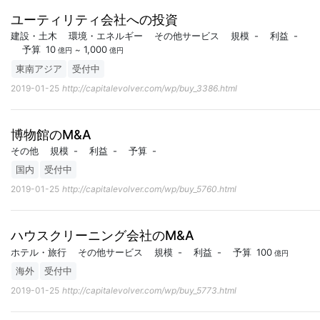
ユーティリティ会社への投資
建設・土木
環境・エネルギー
その他サービス
規模
-
利益
-
予算
10
1,000
~
億円
億円
東南アジア
受付中
2019-01-25
http://capitalevolver.com/wp/buy_3386.html
博物館のM&A
その他
規模
-
利益
-
予算
-
国内
受付中
2019-01-25
http://capitalevolver.com/wp/buy_5760.html
ハウスクリーニング会社のM&A
ホテル・旅行
その他サービス
規模
-
利益
-
予算
100
億円
海外
受付中
2019-01-25
http://capitalevolver.com/wp/buy_5773.html