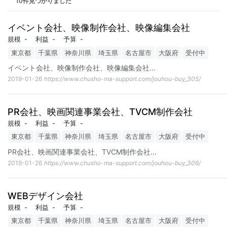
10件見つかりました
イベント会社、映像制作会社、映像編集会社
規模
-
利益
-
予算
-
東京都
千葉県
神奈川県
埼玉県
名古屋市
大阪府
受付中
イベント会社、映像制作会社、映像編集会社
...
2019-01-26
https://www.chusho-ma-support.com/jouhou-buy_305/
PR会社、映画関連事業会社、TVCM制作会社
規模
-
利益
-
予算
-
東京都
千葉県
神奈川県
埼玉県
名古屋市
大阪府
受付中
PR会社、映画関連事業会社、TVCM制作会社
...
2019-01-26
https://www.chusho-ma-support.com/jouhou-buy_306/
WEBデザイン会社
規模
-
利益
-
予算
-
東京都
千葉県
神奈川県
埼玉県
名古屋市
大阪府
受付中