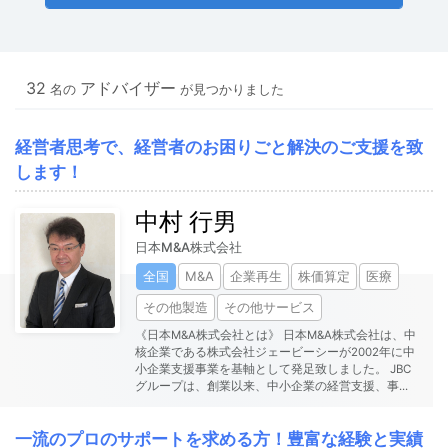
32
アドバイザー
名の
が見つかりました
経営者思考で、経営者のお困りごと解決のご支援を致
します！
中村 行男
日本M&A株式会社
全国
M&A
企業再生
株価算定
医療
その他製造
その他サービス
《日本M&A株式会社とは》 日本M&A株式会社は、中
核企業である株式会社ジェービーシーが2002年に中
小企業支援事業を基軸として発足致しました。 JBC
グループは、創業以来、中小企業の経営支援、事
...
一流のプロのサポートを求める方！豊富な経験と実績