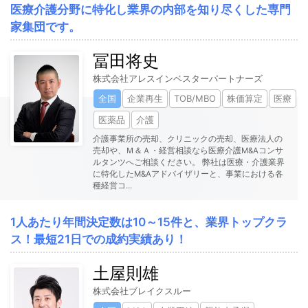
医療介護分野に特化し業界の内部を知り尽くした専門
家集団です。
冨田将史
株式会社アレスインベスターパートナーズ
全国
企業再生
TOB/MBO
株価算定
医療
医薬品
介護
介護事業所の売却、クリニックの売却、医療法人の
売却や、Ｍ＆Ａ・経営相談なら医療介護M&Aコンサ
ルタンツへご相談ください。 弊社は医療・介護業界
に特化したM&Aアドバイザリーと、事業における各
種経営コ
...
1人あたり年間決定数は10～15件と、業界トップクラ
ス！最短21日での成約実績あり！
土屋則雄
株式会社ブレイクスルー