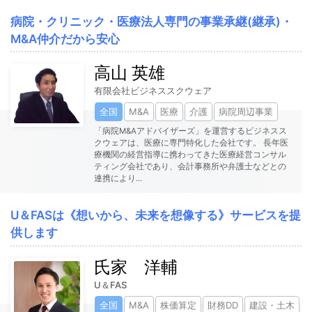
病院・クリニック・医療法人専門の事業承継(継承)・
M&A仲介だから安心
高山 英雄
有限会社ビジネススクウェア
全国
M&A
医療
介護
病院周辺事業
「病院M&Aアドバイザーズ」を運営するビジネスス
クウェアは、医療に専門特化した会社です。 長年医
療機関の経営指導に携わってきた医療経営コンサル
ティング会社であり、会計事務所や弁護士などとの
連携により
...
U＆FASは《想いから、未来を想像する》サービスを提
供します
氏家 洋輔
U＆FAS
全国
M&A
株価算定
財務DD
建設・土木