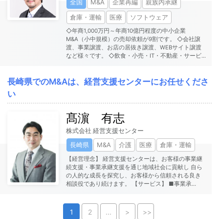
全国
M&A
企業再編
親族内承継
倉庫・運輸
医療
ソフトウェア
◇年商1,000万円～年商10億円程度の中小企業
M&A（小中規模）の売却依頼が9割です。 ◇会社譲
渡、事業譲渡、お店の居抜き譲渡、WEBサイト譲渡
など様々です。 ◇飲食・小売・IT・不動産・サービ
...
長崎県でのM&Aは、経営支援センターにお任せくださ
い
髙濵 有志
株式会社 経営支援センター
長崎県
M&A
介護
医療
倉庫・運輸
【経営理念】 経営支援センターは、お客様の事業継
続支援・事業承継支援を通じ地域社会に貢献し 自ら
の人的な成長を探究し、お客様から信頼される良き
相談役であり続けます。 【サービス】 ■事業承
...
1
2
...
>
>>