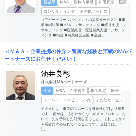
宮城県
M&A
親族内承継
株価算定
医療
コンサルティング
その他サービス
《アビーナリーマネジメントの提供サービス》 ■事
業承継対策 ■M&Aコンサルティング ■経営支援コン
サルティング ■医業経営・医院開業支援コンサルテ
ィング ■相続 ■農業経営支援 ■金融
...
＜Ｍ＆Ａ・企業提携の仲介＞豊富な経験と実績のMAパ
ートナーズにお任せください！
池井良彰
株式会社MAパートナーズ
全国
M&A
企業再生
株価算定
医療
スーパー・コンビニ・小売
その他サービス
Ｍ＆Ａには、事業のスムーズな継続性が何より重要
です。 何が起こるかわからないＭ＆Ａプロセスにお
いて、先を予測した対策を図ること、 それこそがＭ
Ａ業者に求められていることです。 当社では、下
記
...