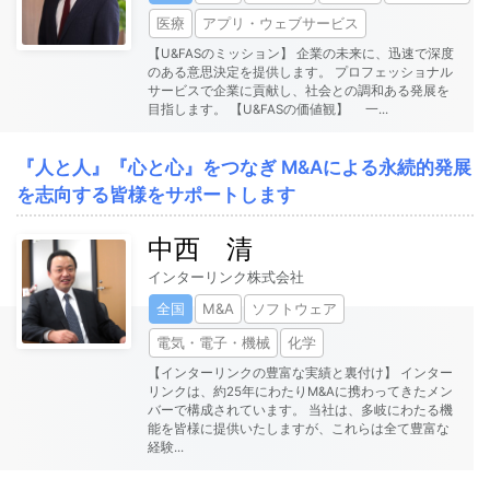
医療
アプリ・ウェブサービス
【U&FASのミッション】 企業の未来に、迅速で深度
のある意思決定を提供します。 プロフェッショナル
サービスで企業に貢献し、社会との調和ある発展を
目指します。 【U&FASの価値観】 一
...
『人と人』『心と心』をつなぎ M&Aによる永続的発展
を志向する皆様をサポートします
中西 清
インターリンク株式会社
全国
M&A
ソフトウェア
電気・電子・機械
化学
【インターリンクの豊富な実績と裏付け】 インター
リンクは、約25年にわたりM&Aに携わってきたメン
バーで構成されています。 当社は、多岐にわたる機
能を皆様に提供いたしますが、これらは全て豊富な
経験
...