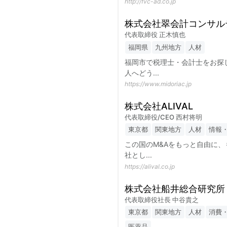
http://fvc-ad.co.jp
株式会社翠会計コンサル
代表取締役 正木慎也
福岡県
九州地方
人材
福岡市で税理士・会計士をお探
人へどう
...
https://www.midoriac.jp
株式会社ALIVAL
代表取締役/CEO 西村将明
東京都
関東地方
人材
情報・
この国のM&Aをもっと自由に
社とし
...
https://alival.co.jp
株式会社船井総合研究所
代表取締役社長 中谷貴之
東京都
関東地方
人材
消費
医薬品