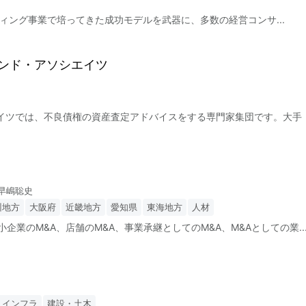
コンサルティング事業で培ってきた成功モデルを武器に、多数の経営コンサ
...
ンド・アソシエイツ
イツでは、不良債権の資産査定アドバイスをする専門家集団です。大手
早嶋聡史
州地方
大阪府
近畿地方
愛知県
東海地方
人材
小企業のM&A、店舗のM&A、事業承継としてのM&A、M&Aとしての業
..
・インフラ
建設・土木