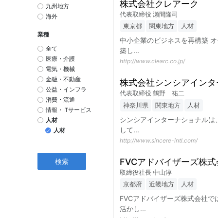
株式会社クレアーク
九州地方
代表取締役 瀬間隆司
海外
東京都
関東地方
人材
業種
中小企業のビジネスを再構築 
全て
築し
...
医療・介護
http://www.clearc.co.jp/
電気・機械
金融・不動産
株式会社シンシアインタ
公益・インフラ
代表取締役 鶴野 祐二
消費・流通
神奈川県
関東地方
人材
情報・ITサービス
シンシアインターナショナルは
人材
して
...
人材
http://www.sincere-intl.com/
FVCアドバイザーズ株式
取締役社長 中山淳
京都府
近畿地方
人材
FVCアドバイザーズ株式会社
活かし
...