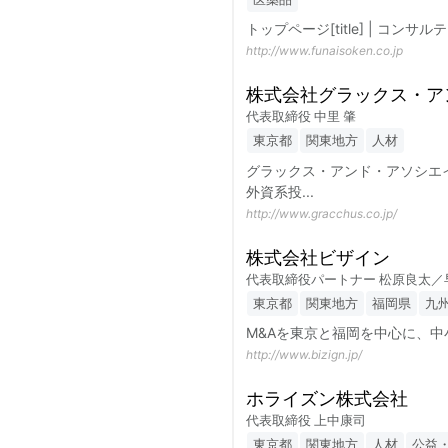
トップページ[title] | 
http://www.funaisoken.co.jp
株式会社グラックス・ア
代表取締役 中里 肇
東京都
関東地方
人材
グラックス・アンド・アソシエ
外資系投
...
http://www.gracchus.co.jp/
株式会社ビザイン
代表取締役パートナー 松原良太／
東京都
関東地方
福岡県
九
M&Aを東京と福岡を中心に、中
http://www.bizign.jp/
ホライズン株式会社
代表取締役 上中康司
東京都
関東地方
人材
公益