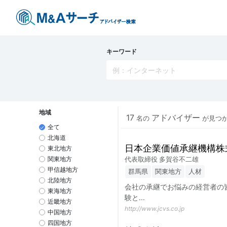
キーワード
地域
17
アドバイザー
名の
が見つ
全て
北海道
日本企業価値承継機構株
東北地方
代表取締役 多賀谷不二雄
関東地方
甲信越地方
群馬県
関東地方
人材
北陸地方
会社の承継でお悩みの経営者の
東海地方
験と
...
近畿地方
http://www.jcvs.co.jp
中国地方
四国地方