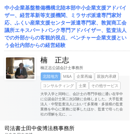
中小企業基盤整備機構北陸本部中小企業支援アドバイ
ザー、経営革新等支援機関、ミラサポ派遣専門家対
応、ふくい産業支援センター派遣専門家、敦賀商工会
議所エキスパートバンク専門アドバイザー、監査法人
での外部からの客観的視点、ベンチャー企業支援とい
う会社内部からの経営経験
楠 正志
楠正志公認会計士事務所
北陸地方
M&A
企業再編
親族内承継
コンサルティング
士業
その他サービス
大学入学と同時に、会計士の専門学校に通い在学中
に公認会計士第二次試験に合格しました。大手監査
法人・中堅監査法人において多業種・多規模の監査
業務を中心に業務に従事したほか、監査で培った会
社の理解を元に、
...
司法書士田中俊博法務事務所