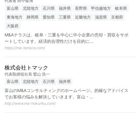
代表者 田中俊博
富山県
北陸地方
石川県
福井県
長野県
甲信越地方
岐阜県
東海地方
静岡県
愛知県
三重県
近畿地方
滋賀県
京都府
大阪府
M&Aテラスは、岐阜・三重を中心に中小企業の売却・買収をサポ
ートしています。経済的合理性だけを目的に
...
https://ma-terrace.com/
株式会社トマック
代表取締役社長 鷲山 浩一
富山県
北陸地方
石川県
福井県
富山のM&Aコンサルティングのホームページ。的確なアドバイス
でお客様の悩みを解決していきます。富山・
...
http://www.ma-hokuriku.com/