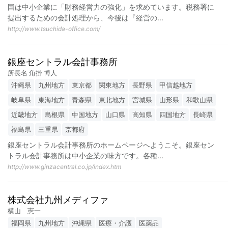
国は中小企業に「財務経営力の強化」を求めています。税務署に
提出するための会計処理から、今後は『経営の
...
http://www.tsuchida-office.com/
銀座セントラル会計事務所
所長名 角掛 博人
沖縄県
九州地方
東京都
関東地方
長野県
甲信越地方
岐阜県
東海地方
青森県
東北地方
宮城県
山形県
和歌山県
近畿地方
島根県
中国地方
山口県
高知県
四国地方
長崎県
福島県
三重県
京都府
銀座セントラル会計事務所のホームページへようこそ。銀座セン
トラル会計事務所は中小企業の味方です。各種
...
http://www.ginzacentral.co.jp/index.htm
株式会社九州メディファ
横山 憲一
福岡県
九州地方
沖縄県
医療・介護
医薬品