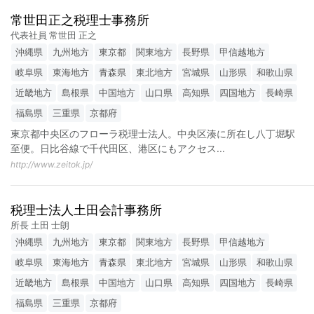
常世田正之税理士事務所
代表社員 常世田 正之
沖縄県
九州地方
東京都
関東地方
長野県
甲信越地方
岐阜県
東海地方
青森県
東北地方
宮城県
山形県
和歌山県
近畿地方
島根県
中国地方
山口県
高知県
四国地方
長崎県
福島県
三重県
京都府
東京都中央区のフローラ税理士法人。中央区湊に所在し八丁堀駅
至便。日比谷線で千代田区、港区にもアクセス
...
http://www.zeitok.jp/
税理士法人土田会計事務所
所長 土田 士朗
沖縄県
九州地方
東京都
関東地方
長野県
甲信越地方
岐阜県
東海地方
青森県
東北地方
宮城県
山形県
和歌山県
近畿地方
島根県
中国地方
山口県
高知県
四国地方
長崎県
福島県
三重県
京都府