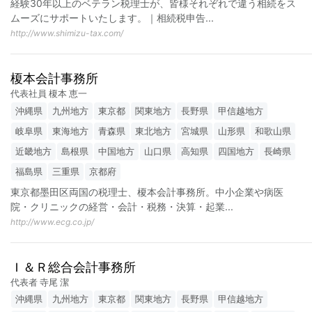
経験30年以上のベテラン税理士が、皆様それぞれで違う相続をス
ムーズにサポートいたします。｜相続税申告
...
http://www.shimizu-tax.com/
榎本会計事務所
代表社員 榎本 恵一
沖縄県
九州地方
東京都
関東地方
長野県
甲信越地方
岐阜県
東海地方
青森県
東北地方
宮城県
山形県
和歌山県
近畿地方
島根県
中国地方
山口県
高知県
四国地方
長崎県
福島県
三重県
京都府
東京都墨田区両国の税理士、榎本会計事務所。中小企業や病医
院・クリニックの経営・会計・税務・決算・起業
...
http://www.ecg.co.jp/
Ｉ＆Ｒ総合会計事務所
代表者 寺尾 潔
沖縄県
九州地方
東京都
関東地方
長野県
甲信越地方