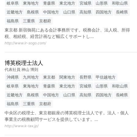
岐阜県
東海地方
青森県
東北地方
宮城県
山形県
和歌山県
近畿地方
島根県
中国地方
山口県
高知県
四国地方
長崎県
福島県
三重県
京都府
東京都 新宿御苑にある会計事務所です。税務会計、法人税、所得
税、相続税、経営計画など幅広くサポートし
...
http://www.ir-sogo.com/
博英税理士法人
代表社員 神山 博則
沖縄県
九州地方
東京都
関東地方
長野県
甲信越地方
岐阜県
東海地方
青森県
東北地方
宮城県
山形県
和歌山県
近畿地方
島根県
中国地方
山口県
高知県
四国地方
長崎県
福島県
三重県
京都府
中央区の税理士、東京都銀座の博英税理士法人です。法人・個人
事業主の税務顧問サービスを提供しています。
...
http://www.k-tax.jp/