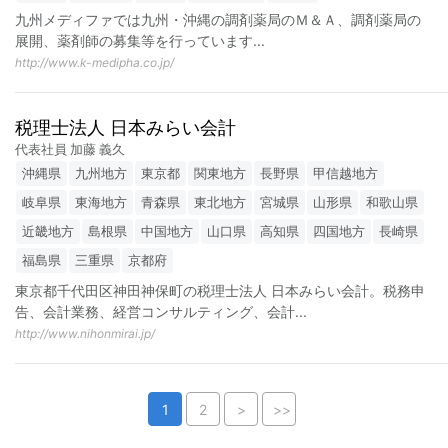
九州メディファでは九州・沖縄の調剤薬局のＭ＆Ａ、調剤薬局の
展開、薬剤師の募集等を行っています
...
http://www.k-medipha.co.jp/
税理士法人 日本みらい会計
代表社員 加藤 義久
沖縄県
九州地方
東京都
関東地方
長野県
甲信越地方
岐阜県
東海地方
青森県
東北地方
宮城県
山形県
和歌山県
近畿地方
島根県
中国地方
山口県
高知県
四国地方
長崎県
福島県
三重県
京都府
東京都千代田区神田神保町の税理士法人 日本みらい会計。税務申
告、会計業務、経営コンサルティング、会計
...
http://www.nihonmirai.jp/
1
2
>
>>