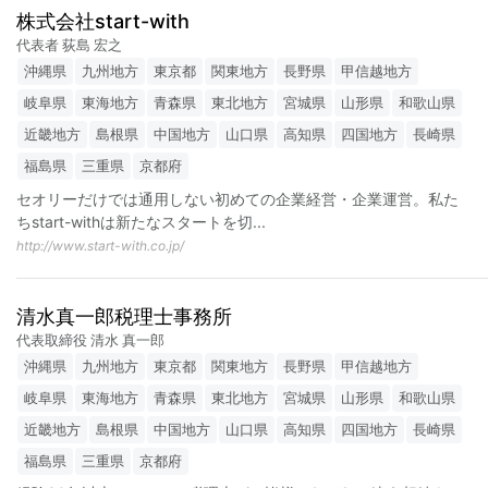
株式会社start-with
代表者 荻島 宏之
沖縄県
九州地方
東京都
関東地方
長野県
甲信越地方
岐阜県
東海地方
青森県
東北地方
宮城県
山形県
和歌山県
近畿地方
島根県
中国地方
山口県
高知県
四国地方
長崎県
福島県
三重県
京都府
セオリーだけでは通用しない初めての企業経営・企業運営。私た
ちstart-withは新たなスタートを切
...
http://www.start-with.co.jp/
清水真一郎税理士事務所
代表取締役 清水 真一郎
沖縄県
九州地方
東京都
関東地方
長野県
甲信越地方
岐阜県
東海地方
青森県
東北地方
宮城県
山形県
和歌山県
近畿地方
島根県
中国地方
山口県
高知県
四国地方
長崎県
福島県
三重県
京都府