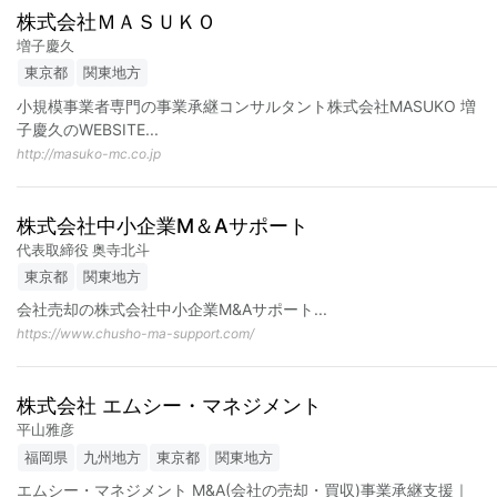
株式会社ＭＡＳＵＫＯ
増子慶久
東京都
関東地方
小規模事業者専門の事業承継コンサルタント株式会社MASUKO 増
子慶久のWEBSITE
...
http://masuko-mc.co.jp
株式会社中小企業M＆Aサポート
代表取締役 奥寺北斗
東京都
関東地方
会社売却の株式会社中小企業M&Aサポート
...
https://www.chusho-ma-support.com/
株式会社 エムシー・マネジメント
平山雅彦
福岡県
九州地方
東京都
関東地方
エムシー・マネジメント M&A(会社の売却・買収)事業承継支援｜