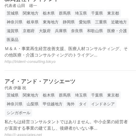
代表者 山田 雄一
茨城県
関東地方
栃木県
群馬県
埼玉県
千葉県
東京都
神奈川県
岐阜県
東海地方
静岡県
愛知県
三重県
近畿地方
滋賀県
京都府
大阪府
兵庫県
奈良県
和歌山県
医療・介護
医薬品
Ｍ＆Ａ・事業再生経営改善支援、医療人材コンサルティング、そ
の他医療・介護コンサルティングのトライデン
...
http://trident-consulting.tokyo
アイ・アンド・アソシエーツ
代表 伊藤 祝
茨城県
関東地方
栃木県
群馬県
埼玉県
千葉県
東京都
神奈川県
山梨県
甲信越地方
海外
タイ
インドネシア
シンガポール
私たちは経営コンサルタントではありません。中小企業の経営者
が直面する事業の建て直し、後継者がいない事
...
http://i-associates.net