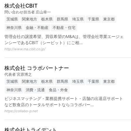
株式会社CBIT
問い合わせ担当者 庄山幸一
茨城県
関東地方
栃木県
群馬県
埼玉県
千葉県
東京都
神奈川県
金融・不動産
不動産・住宅
管理会社の譲渡希望、買収希望のM&Aは、管理会社専業エージェ
ンシーであるCBIT（シービット）にご相
...
http://www.ma.cbit.co.jp/
株式会社 コラボパートナー
代表者 宮原博之
茨城県
関東地方
栃木県
群馬県
埼玉県
千葉県
東京都
神奈川県
消費・流通
食品・外食
ビジネスマッチング・業務提携サポート・店舗の出退店サポート
など飲食店のトータルサポートならコラボパー
...
https://collabo-p.net
株式会社トライデント