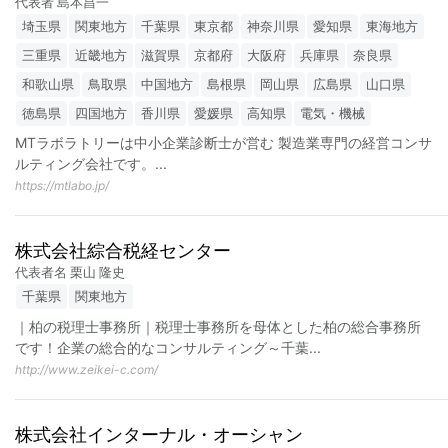
代表者 島本昌一
埼玉県
関東地方
千葉県
東京都
神奈川県
愛知県
東海地方
三重県
近畿地方
滋賀県
京都府
大阪府
兵庫県
奈良県
和歌山県
鳥取県
中国地方
島根県
岡山県
広島県
山口県
徳島県
四国地方
香川県
愛媛県
高知県
電気・機械
MTラボラトリーは中小企業診断士が営む 製造業専門の経営コンサ
ルティング会社です。
...
https://mtlabo.jp/
株式会社綜合税経センター
代表者名 栗山 隆史
千葉県
関東地方
｜柏の税理士事務所｜税理士事務所を母体とした柏の総合事務所
です！企業の総合的なコンサルティング～千葉
...
http://www.zeikei-c.com/
株式会社インターナル・オーシャン