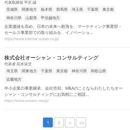
代表取締役 平沢 誠
茨城県
関東地方
栃木県
群馬県
埼玉県
千葉県
東京都
神奈川県
山梨県
甲信越地方
企業価値を高め、日本の未来へ航海を。マーケティング事業部・
セールス事業部での取り組みを、イノベーショ
...
https://www.internal-ocean.co.jp/
株式会社オーシャン・コンサルティング
代表者 高木栄児
埼玉県
関東地方
千葉県
東京都
神奈川県
和歌山県
近畿地方
中小企業の事業継承、会社売却、M&Aのことならわたしたちオー
シャン・コンサルティングにお気軽にご相談
...
https://www.oceanc-ma.jp/
1
2
>
>>