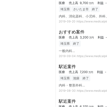
医療
売上高
9,700
利益
-
万円
埼玉県
さいたま市
終了
内科、消化器科、小児科、外科
2019-09-20
https://www.medicalplu
おすすめ案件
医療
売上高
3,200
利益
-
万円
埼玉県
終了
一般内科
...
2019-09-04
https://www.medicalpl
駅近案件
医療
売上高
7,200
利益
-
万円
埼玉県
池袋
終了
内科・整形外科
...
2019-08-30
https://www.medicalpl
駅近案件
医療
売上高
6,370
利益
-
万円