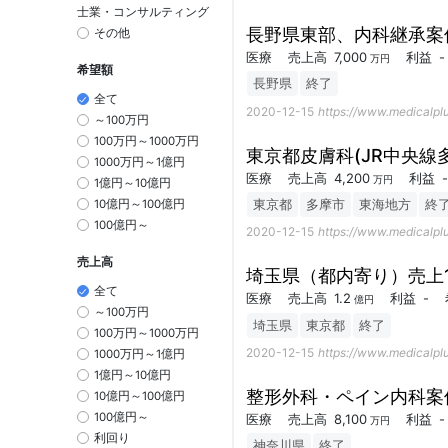
士業・コンサルティング
長野県東部、内科継承案
その他
医療
売上高
7,000
利益
-
万円
希望額
長野県
終了
全て
2020-12-15
https://www.medicalplu
～100万円
100万円～1000万円
東京都皮膚科(JR中央線
1000万円～1億円
医療
売上高
4,200
利益
-
万円
1億円～10億円
東京都
多摩市
東海地方
終
10億円～100億円
100億円～
2020-12-15
https://www.medicalplu
売上高
埼玉県（都内寄り）売上1
全て
医療
売上高
1.2
利益
-
億円
～100万円
埼玉県
東京都
終了
100万円～1000万円
2020-12-15
https://www.medicalplu
1000万円～1億円
1億円～10億円
整形外科・ペイン内科案
10億円～100億円
100億円～
医療
売上高
8,100
利益
-
万円
利回り
神奈川県
終了