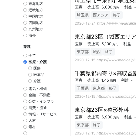
埼玉県【中東部】駅近案
東海地方
医療
売上高
6,000
利益
-
万円
近畿地方
埼玉県
西アジア
終了
中国地方
四国地方
2020-12-24
https://www.medicalplu
九州地方
海外
東京都23区（城西エリ
医療
売上高
5,100
利益
-
万円
業種
東京都
城西
終了
全て
2020-12-15
https://www.medicalplu
医療・介護
医療
千葉県都内寄り×高収益
医薬品
医療
売上高
1.45
利益
-
億円
介護
千葉県
東京都
終了
電気・機械
金融・不動産
2020-12-15
https://www.medicalplu
公益・インフラ
消費・流通
東京都23区×整形外科
情報・ITサービス
医療
売上高
6,900
利益
-
万円
人材
東京都
終了
素材
2020-12-15
https://www.medicalplu