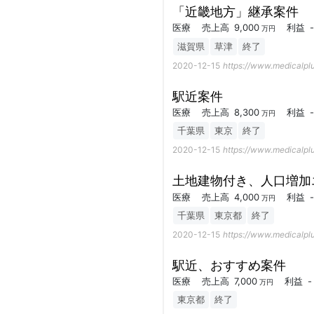
「近畿地方」継承案件
医療
売上高
9,000
利益
-
万円
滋賀県
草津
終了
2020-12-15
https://www.medicalplu
駅近案件
医療
売上高
8,300
利益
-
万円
千葉県
東京
終了
2020-12-15
https://www.medicalplu
土地建物付き、人口増加
医療
売上高
4,000
利益
-
万円
千葉県
東京都
終了
2020-12-15
https://www.medicalplu
駅近、おすすめ案件
医療
売上高
7,000
利益
-
万円
東京都
終了