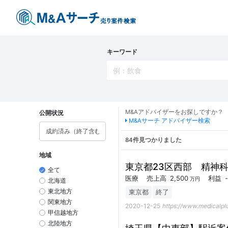
キーワード
M&Aアドバイザーをお探しですか？
公開状況
M&Aサーチ アドバイザー検索
84件見つかりました
地域
東京都23区西部 精神
全て
医療
売上高
2,500
利益
-
万円
北海道
東京都
終了
東北地方
関東地方
2020-12-25
https://www.medicalplu
甲信越地方
北陸地方