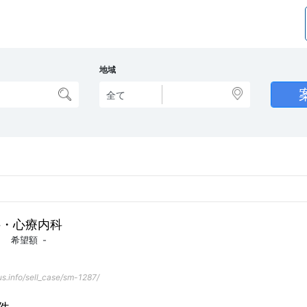
地域
科・心療内科
希望額
-
s.info/sell_case/sm-1287/