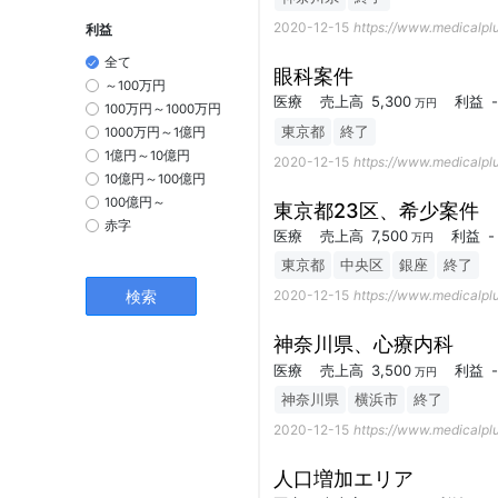
2020-12-15
https://www.medicalplu
利益
全て
眼科案件
～100万円
医療
売上高
5,300
利益
-
万円
100万円～1000万円
東京都
終了
1000万円～1億円
1億円～10億円
2020-12-15
https://www.medicalplu
10億円～100億円
100億円～
東京都23区、希少案件
赤字
医療
売上高
7,500
利益
-
万円
東京都
中央区
銀座
終了
2020-12-15
https://www.medicalplu
神奈川県、心療内科
医療
売上高
3,500
利益
-
万円
神奈川県
横浜市
終了
2020-12-15
https://www.medicalplu
人口増加エリア