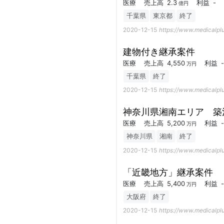
医療
売上高
2.3
利益
-
億円
千葉県
東京都
終了
2020-12-15
https://www.medicalplu
建物付き継承案件
医療
売上高
4,550
利益
-
万円
千葉県
終了
2020-12-15
https://www.medicalplu
神奈川県湘南エリア 築
医療
売上高
5,200
利益
-
万円
神奈川県
湘南
終了
2020-12-15
https://www.medicalplu
「近畿地方」継承案件
医療
売上高
5,400
利益
-
万円
大阪府
終了
2020-12-15
https://www.medicalplu