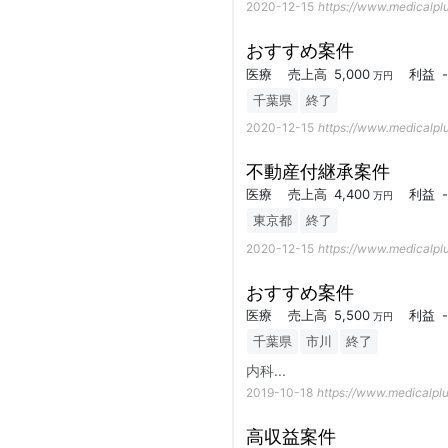
2020-12-15
https://www.medicalplu
おすすめ案件
医療
売上高
5,000
利益
-
万円
千葉県
終了
2020-12-15
https://www.medicalplu
不動産付継承案件
医療
売上高
4,400
利益
-
万円
東京都
終了
2020-12-15
https://www.medicalplu
おすすめ案件
医療
売上高
5,500
利益
-
万円
千葉県
市川
終了
内科
...
2019-10-18
https://www.medicalplu
高収益案件