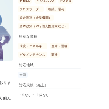
財務DD
ビジネスDD
IPO支援
クロスボーダー
相続、贈与
資金調達（金融機関）
資本政策（VC/個人投資家など）
得意な業種
環境・エネルギー
倉庫・運輸
ビルメンテナンス
商社
対応地域
全国
おりま
対応規模（売上）
下限なし 〜 上限なし
り組ん