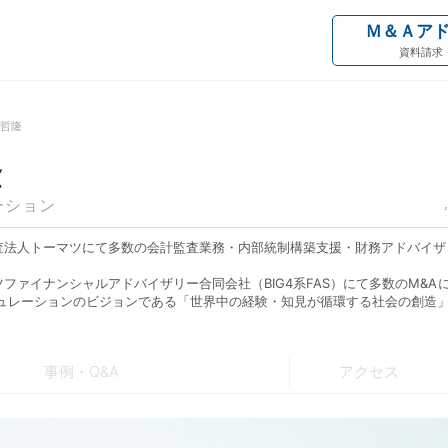
Ｍ＆Ａア
資料請求
 哲隆
隆
ーション
査法人トーマツにて多数の会計監査業務・内部統制構築支援・財務アドバイザ
ファイナンシャルアドバイザリー合同会社（BIG4系FAS）にて多数のM&A
キュレーションのビジョンである「世界中の経験・知見が循環する社会の創造
」に共感し、参画。
、M&Aや税務の観点からでなく、「組織」「人」「成長戦略」の視点での事
事例・Q&A
アクセス