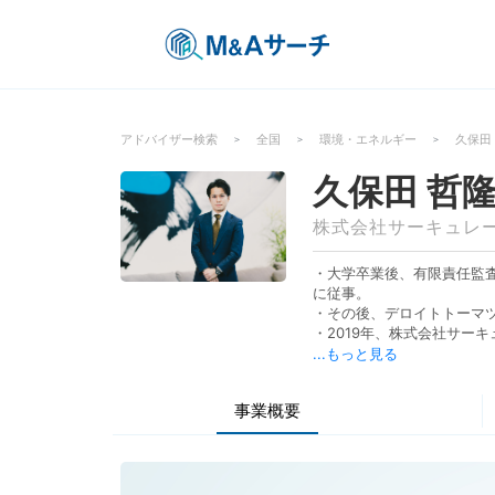
アドバイザー検索
全国
環境・エネルギー
久保田
久保田 哲
株式会社サーキュレ
・大学卒業後、有限責任監
に従事。
・その後、デロイトトーマツ
・2019年、株式会社サー
しい働く価値観を創出する
...もっと見る
・サーキュレーションでは
ネスを本格的に立上げ。
事業概要