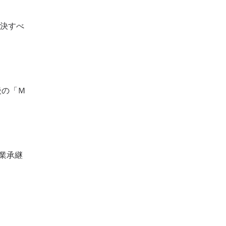
解決すべ
後の「Ｍ
業承継