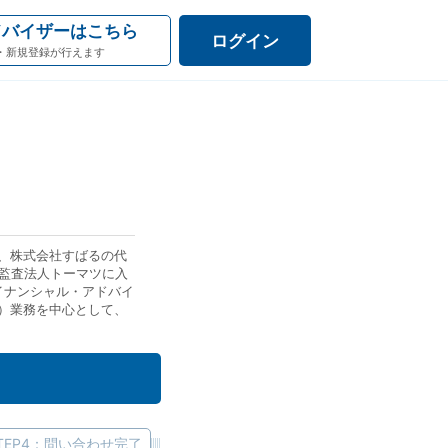
ドバイザーはこちら
ログイン
・新規登録が行えます
、株式会社すばるの代
任監査法人トーマツに入
ァイナンシャル・アドバイ
）業務を中心として、
務に従事しました。 組織
ファイナンシャルアドバ
ました。 そして、より
ために、メンバー何名
TEP4：問い合わせ完了