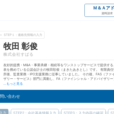
Ｍ＆Ａア
資料請求
STEP１：連絡先情報の入力
牧田 彰俊
株式会社すばる
友好的提携・M&A・事業承継・相続等をワンストップサービスで提供する
表を務めている公認会計士の牧田彰俊（まきたあきとし）です。 有限責
所後、監査業務・IPO支援業務に従事していました。 その後、FAS（フ
ザリー・サービス）部門に異動し、FA（ファインシャル・アドバイザリー
VAL（価値算定）業務やDD（デューデリジェンス）業務等の各種M&A業
...もっと見る
再編に伴い、同じデロイトトーマツグループのDTFA（デロイトトーマツ
イザリー）に異動し、主にミドルキャップの案件で多数の成約実績を収め
問い合わせ
中堅中小企業のお客様に満足いくサービスをスピード感をもって提供する
かと共に株式会社すばるを設立し、現在代表を務めています。
の入力
STEP2：会社基本情報入力
STEP3：入力内容の確認
S