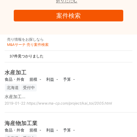
折りたたむ
売り情報をお探しなら
M&Aサーチ 売り案件検索
37件見つかりました
水産加工
食品・外食
規模
-
利益
-
予算
-
北海道
受付中
水産加工
...
2019-01-22
https://www.ma-cp.com/project/kai_toi/2005.html
海産物加工業
食品・外食
規模
-
利益
-
予算
-